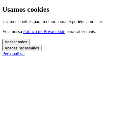
Usamos cookies
Usamos cookies para melhorar sua experiência no site.
Veja nossa
Política de Privacidade
para saber mais.
Aceitar todos
Apenas necessários
Personalizar
Cookies essenciais
Cookies necessários para o site funcionar. Não precisam do seu
consentimento.
Mais detalhes
creatify_cookie_consent
Cookies de análise
1 ano
Usamos esses cookies para entender como você usa o site e
Salva suas preferências de cookies.
melhorar a experiência.