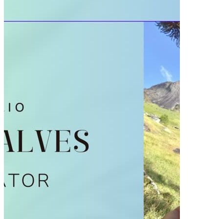
Pacotes UGC
Você recebe o arquivo para usar em qualquer canal.
30 segundos
R$
247
por pedido