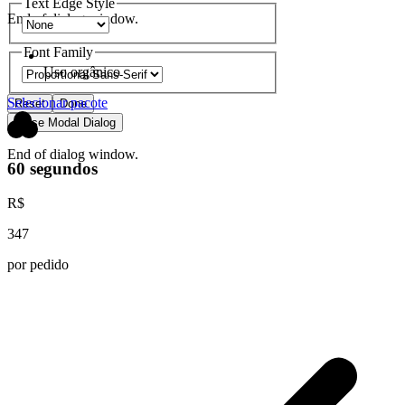
Text Edge Style
End of dialog window.
Font Family
Uso orgânico
Selecionar pacote
Reset
Done
Close Modal Dialog
End of dialog window.
60 segundos
R$
347
por pedido