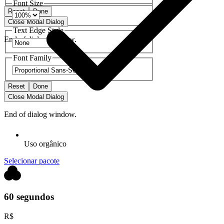
Font Size
Reset
Done
Close Modal Dialog
Text Edge Style
End of dialog window.
Font Family
Reset
Done
Close Modal Dialog
End of dialog window.
Uso orgânico
Selecionar pacote
60 segundos
R$