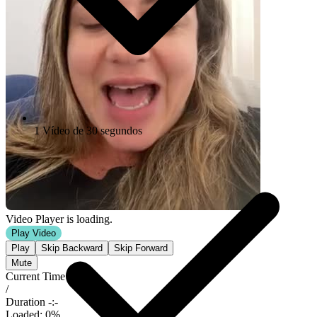
1 Vídeo de 30 segundos
Video Player is loading.
Play Video
Play
Skip Backward
Skip Forward
Mute
Current Time
0:00
/
Duration
-:-
Loaded
:
0%