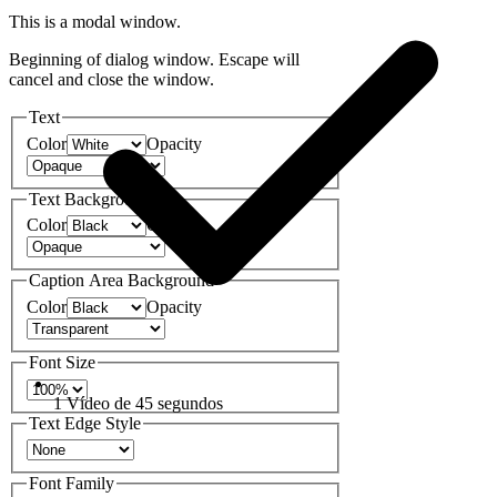
This is a modal window.
Beginning of dialog window. Escape will
cancel and close the window.
Text
Color
Opacity
Text Background
Color
Opacity
Caption Area Background
Color
Opacity
Font Size
1 Vídeo de 45 segundos
Text Edge Style
Font Family