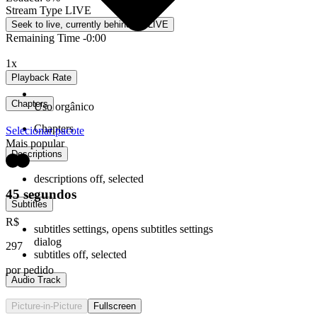
Stream Type
LIVE
Seek to live, currently behind live
LIVE
Remaining Time
-
0:00
1x
Playback Rate
Chapters
Uso orgânico
Chapters
Selecionar pacote
Mais popular
Descriptions
descriptions off
, selected
45 segundos
Subtitles
R$
subtitles settings
, opens subtitles settings
dialog
297
subtitles off
, selected
por pedido
Audio Track
Picture-in-Picture
Fullscreen