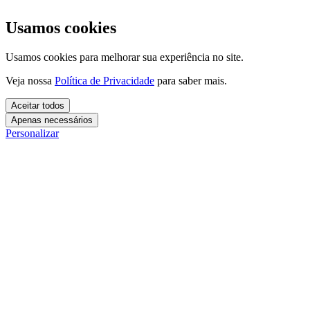
Usamos cookies
Usamos cookies para melhorar sua experiência no site.
Veja nossa
Política de Privacidade
para saber mais.
Aceitar todos
Apenas necessários
Personalizar
Cookies essenciais
Cookies necessários para o site funcionar. Não precisam do seu
consentimento.
Mais detalhes
creatify_cookie_consent
Cookies de análise
1 ano
Usamos esses cookies para entender como você usa o site e
Salva suas preferências de cookies.