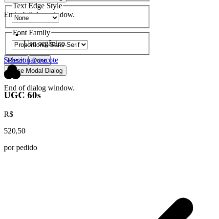
Text Edge Style
End of dialog window.
Font Family
Uso orgânico
Selecionar pacote
Reset
Done
Close Modal Dialog
End of dialog window.
UGC 60s
R$
520,50
por pedido