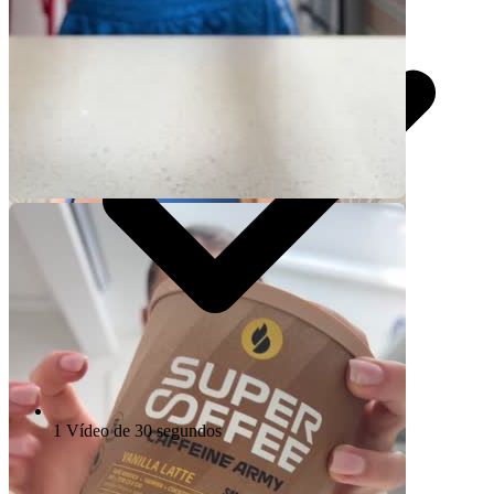
Video Player is loading.
1 Vídeo de 30 segundos
Play Video
Play
Skip Backward
Skip Forward
Mute