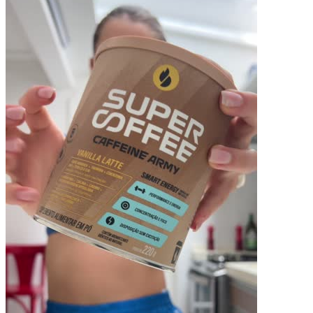
Pacotes UGC
Você recebe o arquivo para usar em qualquer canal.
UGC 30s
R$
370,50
por pedido