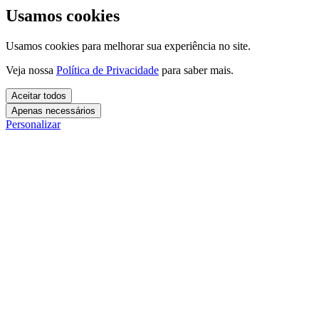
Usamos cookies
Usamos cookies para melhorar sua experiência no site.
Veja nossa
Política de Privacidade
para saber mais.
Aceitar todos
Apenas necessários
Personalizar
Cookies essenciais
Cookies necessários para o site funcionar. Não precisam do seu
consentimento.
Mais detalhes
creatify_cookie_consent
Cookies de análise
1 ano
Usamos esses cookies para entender como você usa o site e
Salva suas preferências de cookies.
melhorar a experiência.