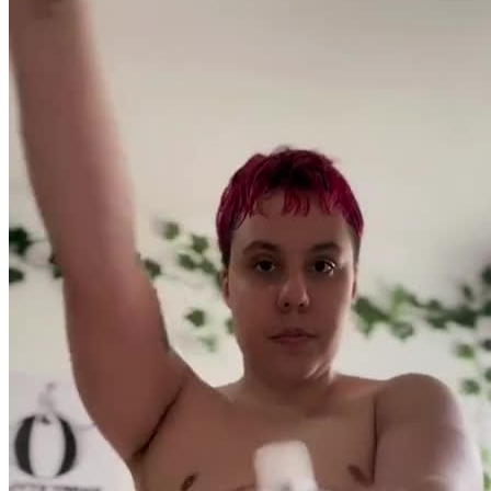
Pacotes UGC
Você recebe o arquivo para usar em qualquer canal.
UGC 30s
R$
370,50
por pedido