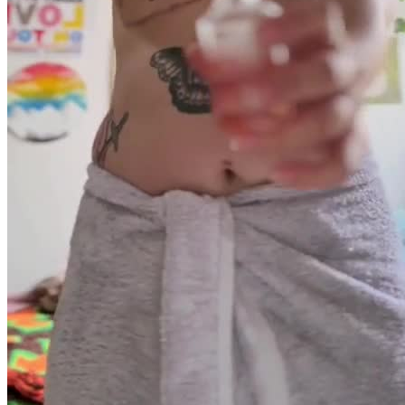
Video Player is loading.
Play Video
Play
Skip Backward
Skip Forward
Mute
Current Time
0:00
/
Duration
-:-
Loaded
:
0%
Stream Type
LIVE
1 Vídeo de 30 segundos
Seek to live, currently behind live
LIVE
Remaining Time
-
0:00
1x