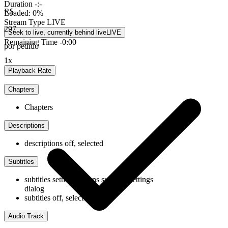
Duration
-:-
R$
Loaded
:
0%
Stream Type
LIVE
297
Seek to live, currently behind live
LIVE
Remaining Time
-
0:00
por pedido
1x
Playback Rate
Chapters
Chapters
Descriptions
descriptions off
, selected
Subtitles
subtitles settings
, opens subtitles settings
dialog
subtitles off
, selected
Audio Track