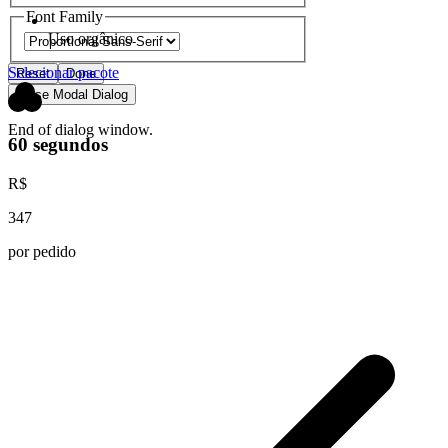
Font Family
Uso orgânico
Selecionar pacote
Reset
Done
Close Modal Dialog
End of dialog window.
60 segundos
R$
347
por pedido