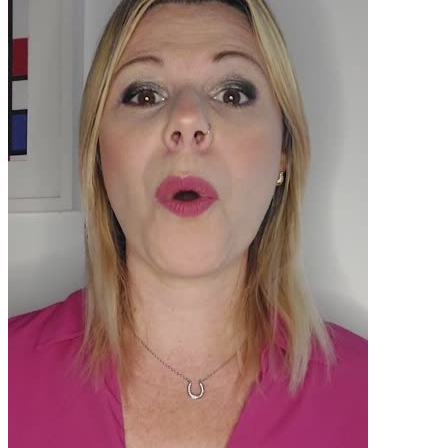
Pacotes UGC
Você recebe o arquivo para usar em qualquer canal.
30 segundos
R$
247
por pedido