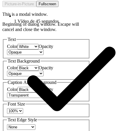
Picture-in-Picture
Fullscreen
This is a modal window.
1 Vídeo de 45 segundos
Beginning of dialog window. Escape will
cancel and close the window.
Text
Color
Opacity
Text Background
Color
Opacity
Caption Area Background
Color
Opacity
Font Size
Text Edge Style