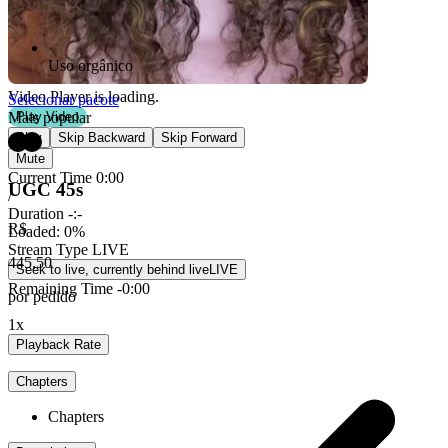
Uso orgânico
Video Player is loading.
Selecionar pacote
Mais popular
Play Video
Play
Skip Backward
Skip Forward
Mute
Current Time
0:00
UGC 45s
/
Duration
-:-
R$
Loaded
:
0%
Stream Type
LIVE
445,50
Seek to live, currently behind live
LIVE
Remaining Time
-
0:00
por pedido
1x
Playback Rate
Chapters
Chapters