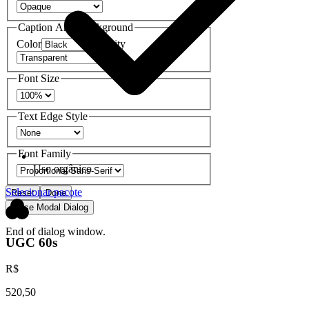
Caption Area Background
Color
Opacity
Font Size
Text Edge Style
Font Family
Uso orgânico
Selecionar pacote
Reset
Done
Close Modal Dialog
End of dialog window.
UGC 60s
R$
520,50