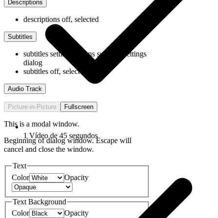
Descriptions
descriptions off
, selected
Subtitles
subtitles settings
, opens subtitles settings
dialog
subtitles off
, selected
Audio Track
Picture-in-Picture
Fullscreen
This is a modal window.
1 Vídeo de 45 segundos
Beginning of dialog window. Escape will
cancel and close the window.
Text
Color
Opacity
Text Background
Color
Opacity