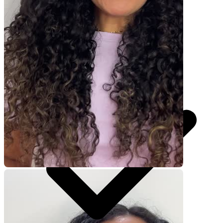
UGC 30s
R$
370,50
por pedido