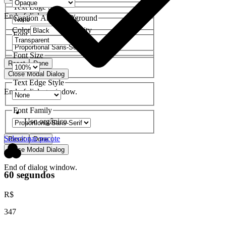
Text Edge Style
End of dialog window.
Caption Area Background
Color
Opacity
Font Family
Font Size
Reset
Done
Close Modal Dialog
Text Edge Style
End of dialog window.
Font Family
Uso orgânico
Selecionar pacote
Reset
Done
Close Modal Dialog
End of dialog window.
60 segundos
R$
347