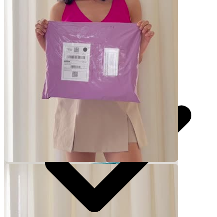
30 segundos
R$
247
por pedido