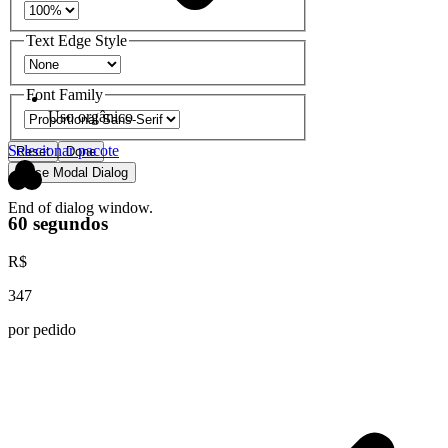
Text Edge Style
Font Family
Uso orgânico
Selecionar pacote
Reset
Done
Close Modal Dialog
End of dialog window.
60 segundos
R$
347
por pedido