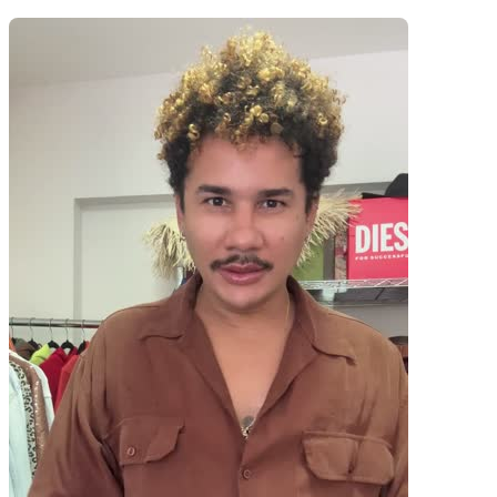
Pacotes UGC
Você recebe o arquivo para usar em qualquer canal.
30 segundos
R$
247
por pedido