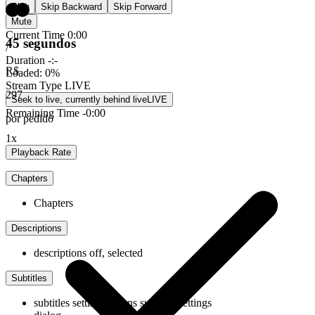
Play
Skip Backward
Skip Forward
Mute
Current Time
0:00
45 segundos
/
Duration
-:-
R$
Loaded
:
0%
Stream Type
LIVE
297
Seek to live, currently behind live
LIVE
Remaining Time
-
0:00
por pedido
1x
Playback Rate
Chapters
Chapters
Descriptions
descriptions off
, selected
Subtitles
subtitles settings
, opens subtitles settings