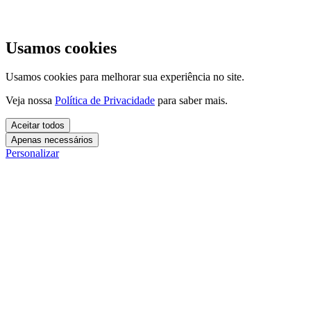
Usamos cookies
Usamos cookies para melhorar sua experiência no site.
Veja nossa
Política de Privacidade
para saber mais.
Aceitar todos
Apenas necessários
Personalizar
Cookies essenciais
Cookies necessários para o site funcionar. Não precisam do seu
consentimento.
Mais detalhes
creatify_cookie_consent
Cookies de análise
1 ano