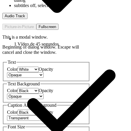
dialog
subtitles off
, selected
Audio Track
Picture-in-Picture
Fullscreen
This is a modal window.
1 Vídeo de 45 segundos
Beginning of dialog window. Escape will
cancel and close the window.
Text
Color
Opacity
Text Background
Color
Opacity
Caption Area Background
Color
Opacity
Font Size