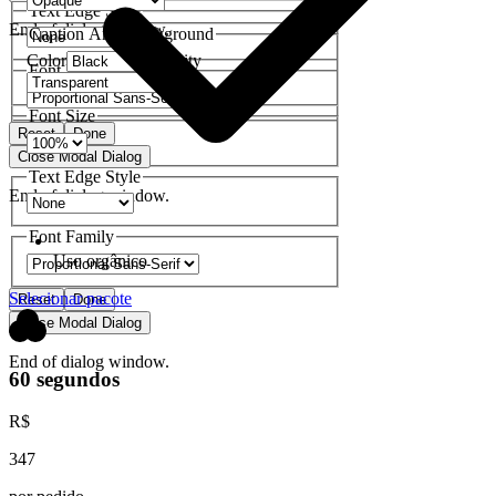
Text Edge Style
End of dialog window.
Caption Area Background
Color
Opacity
Font Family
Font Size
Reset
Done
Close Modal Dialog
Text Edge Style
End of dialog window.
Font Family
Uso orgânico
Selecionar pacote
Reset
Done
Close Modal Dialog
End of dialog window.
60 segundos
R$
347