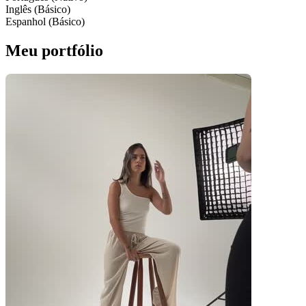
Inglês (Básico)
Espanhol (Básico)
Meu portfólio
Pacotes UGC
Você recebe o arquivo para usar em qualquer canal.
30 segundos