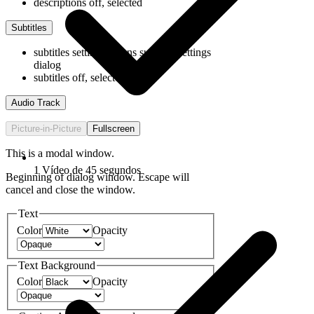
descriptions off
, selected
Subtitles
subtitles settings
, opens subtitles settings
dialog
subtitles off
, selected
Audio Track
Picture-in-Picture
Fullscreen
This is a modal window.
1 Vídeo de 45 segundos
Beginning of dialog window. Escape will
cancel and close the window.
Text
Color
Opacity
Text Background
Color
Opacity