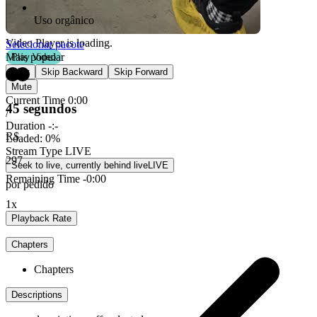
Uso orgânico
Video Player is loading.
Selecionar pacote
Mais popular
Play Video
Play
Skip Backward
Skip Forward
Mute
Current Time
0:00
45 segundos
/
Duration
-:-
R$
Loaded
:
0%
Stream Type
LIVE
297
Seek to live, currently behind live
LIVE
Remaining Time
-
0:00
por pedido
1x
Playback Rate
Chapters
Chapters
Descriptions