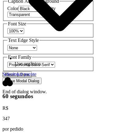
Caption Area Background
Color
Opacity
Font Size
Text Edge Style
Font Family
Uso orgânico
Selecionar pacote
Reset
Done
Close Modal Dialog
End of dialog window.
60 segundos
R$
347
por pedido