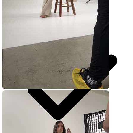
R$
247
por pedido