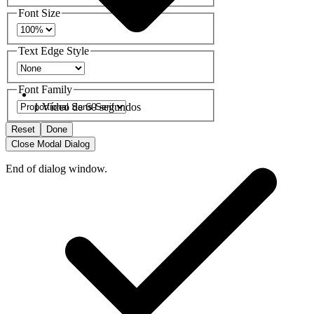
Font Size
Text Edge Style
Font Family
1 Vídeo de 60 segundos
Reset
Done
Close Modal Dialog
End of dialog window.