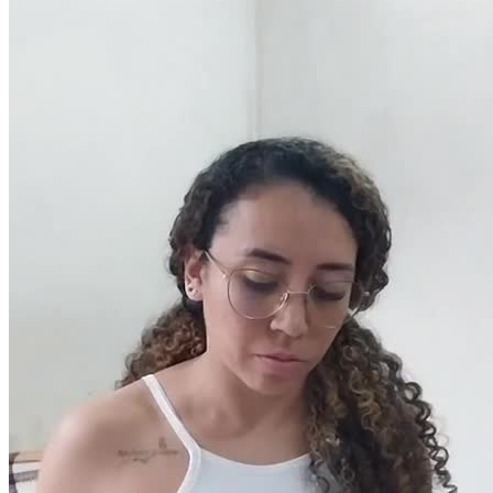
Pacotes UGC
Você recebe o arquivo para usar em qualquer canal.
30 segundos
R$
247
por pedido