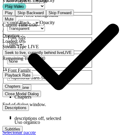
Color
Opacity
Video Player is loading.
Play Video
Play
Skip Backward
Skip Forward
Caption Area Background
Mute
Color
Opacity
Current Time
0:00
/
Duration
-:-
Font Size
Loaded
:
0%
Stream Type
LIVE
Seek to live, currently behind live
LIVE
Text Edge Style
Remaining Time
-
0:00
1x
Font Family
Playback Rate
Chapters
Reset
Done
Close Modal Dialog
Chapters
End of dialog window.
Descriptions
descriptions off
, selected
Uso orgânico
Subtitles
Selecionar pacote