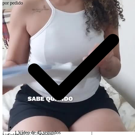
por pedido
Descriptions
descriptions off
, selected
Subtitles
subtitles settings
, opens subtitles settings
dialog
subtitles off
, selected
Audio Track
Picture-in-Picture
Fullscreen
This is a modal window.
Beginning of dialog window. Escape will
cancel and close the window.
Text
Color
Opacity
Text Background
1 Vídeo de 45 segundos