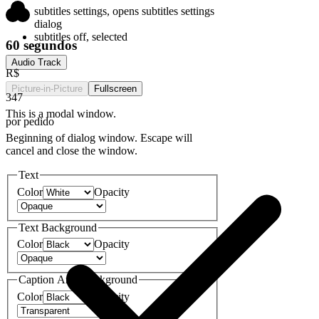
subtitles settings
, opens subtitles settings
dialog
subtitles off
, selected
60 segundos
Audio Track
R$
Picture-in-Picture
Fullscreen
347
This is a modal window.
por pedido
Beginning of dialog window. Escape will
cancel and close the window.
Text
Color
Opacity
Text Background
Color
Opacity
Caption Area Background
Color
Opacity