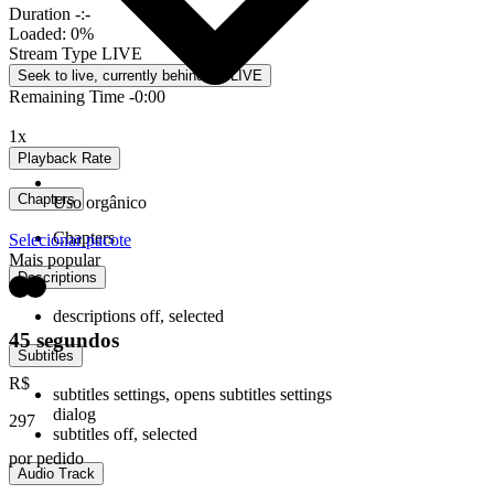
Duration
-:-
Loaded
:
0%
Stream Type
LIVE
Seek to live, currently behind live
LIVE
Remaining Time
-
0:00
1x
Playback Rate
Chapters
Uso orgânico
Chapters
Selecionar pacote
Mais popular
Descriptions
descriptions off
, selected
45 segundos
Subtitles
R$
subtitles settings
, opens subtitles settings
dialog
297
subtitles off
, selected
por pedido
Audio Track