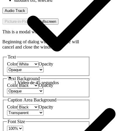
subtitles off
, selected
Audio Track
Picture-in-Picture
Fullscreen
This is a modal window.
Beginning of dialog window. Escape will
cancel and close the window.
Text
Color
Opacity
Text Background
1 Vídeo de 45 segundos
Color
Opacity
Caption Area Background
Color
Opacity
Font Size