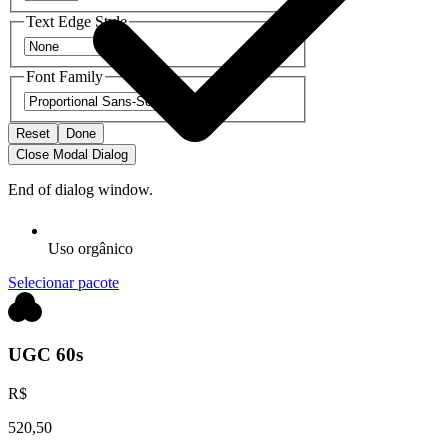
Text Edge Style
Font Family
Reset
Done
Close Modal Dialog
End of dialog window.
Uso orgânico
Selecionar pacote
UGC 60s
R$
520,50