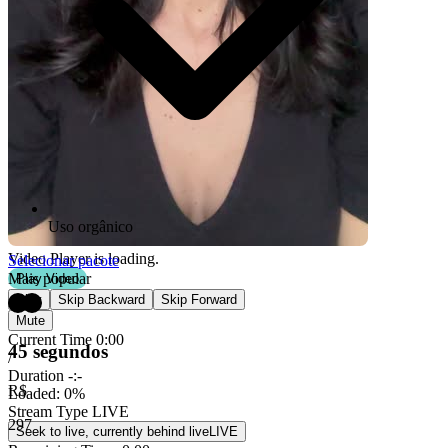
Uso orgânico
Video Player is loading.
Selecionar pacote
Mais popular
Play Video
Play
Skip Backward
Skip Forward
Mute
Current Time
0:00
45 segundos
/
Duration
-:-
R$
Loaded
:
0%
Stream Type
LIVE
297
Seek to live, currently behind live
LIVE