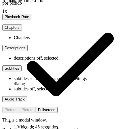
Remaining Time
-
0:00
por pedido
1x
Playback Rate
Chapters
Chapters
Descriptions
descriptions off
, selected
Subtitles
subtitles settings
, opens subtitles settings
dialog
subtitles off
, selected
Audio Track
Picture-in-Picture
Fullscreen
This is a modal window.
1 Vídeo de 45 segundos