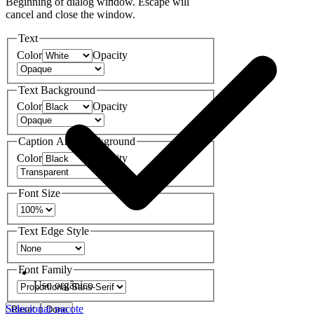
Beginning of dialog window. Escape will
cancel and close the window.
Text
Color
Opacity
Text Background
Color
Opacity
Caption Area Background
Color
Opacity
Font Size
Text Edge Style
Font Family
Uso orgânico
Selecionar pacote
Reset
Done