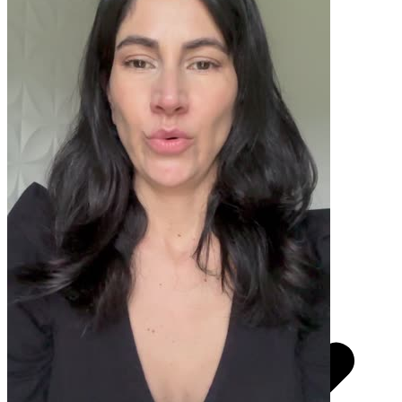
Pacotes UGC
Você recebe o arquivo para usar em qualquer canal.
30 segundos
R$
247
por pedido