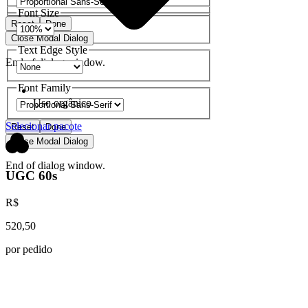
Font Size
Reset
Done
Close Modal Dialog
Text Edge Style
End of dialog window.
Font Family
Uso orgânico
Selecionar pacote
Reset
Done
Close Modal Dialog
End of dialog window.
UGC 60s
R$
520,50
por pedido