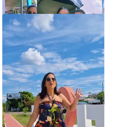
Pacotes UGC
Você recebe o arquivo para usar em qualquer canal.
UGC 30s
R$
370,50