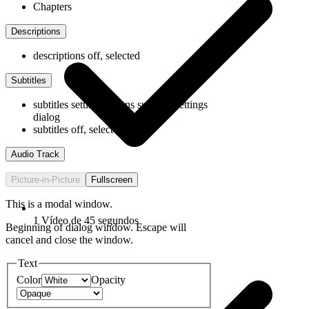
Chapters
Descriptions
descriptions off
, selected
Subtitles
subtitles settings
, opens subtitles settings
dialog
subtitles off
, selected
Audio Track
Picture-in-Picture
Fullscreen
This is a modal window.
1 Vídeo de 45 segundos
Beginning of dialog window. Escape will
cancel and close the window.
Text
Color
Opacity