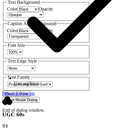
Text Background
Color
Opacity
Caption Area Background
Color
Opacity
Font Size
Text Edge Style
Font Family
Uso orgânico
Selecionar pacote
Reset
Done
Close Modal Dialog
End of dialog window.
UGC 60s
R$