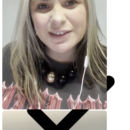
UGC 30s
R$
370,50
por pedido