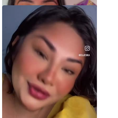
Pacotes UGC
Você recebe o arquivo para usar em qualquer canal.
30 segundos
R$
247
por pedido