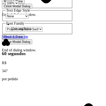
Reset
Done
Close Modal Dialog
Text Edge Style
End of dialog window.
Font Family
Uso orgânico
Selecionar pacote
Reset
Done
Close Modal Dialog
End of dialog window.
60 segundos
R$
347
por pedido