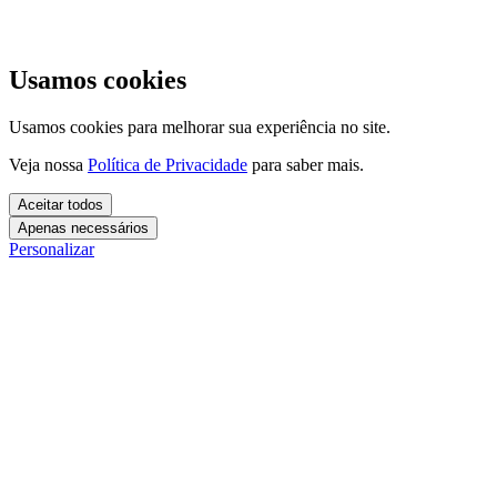
Usamos cookies
Usamos cookies para melhorar sua experiência no site.
Veja nossa
Política de Privacidade
para saber mais.
Aceitar todos
Apenas necessários
Personalizar
Cookies essenciais
Cookies necessários para o site funcionar. Não precisam do seu
consentimento.
Mais detalhes
creatify_cookie_consent
Cookies de análise
1 ano