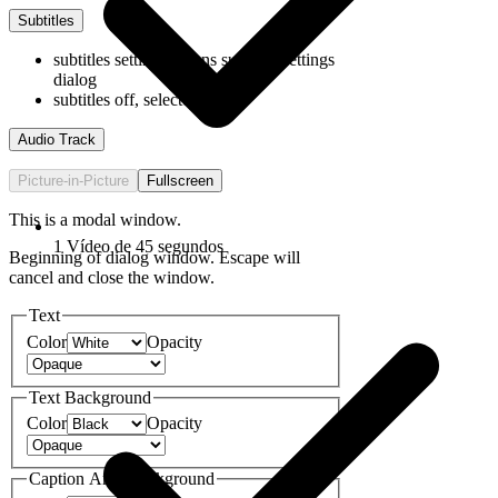
Subtitles
subtitles settings
, opens subtitles settings
dialog
subtitles off
, selected
Audio Track
Picture-in-Picture
Fullscreen
This is a modal window.
1 Vídeo de 45 segundos
Beginning of dialog window. Escape will
cancel and close the window.
Text
Color
Opacity
Text Background
Color
Opacity
Caption Area Background