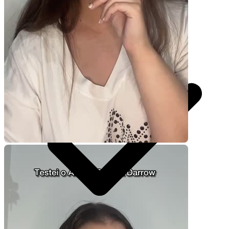
247
por pedido