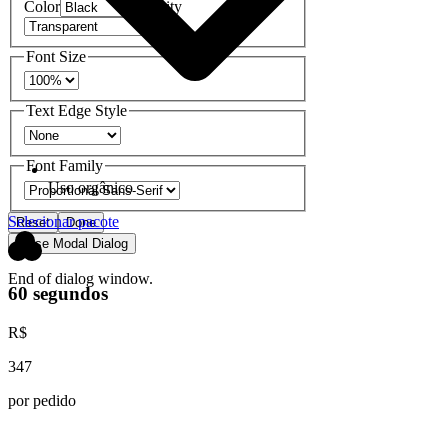
Color
Opacity
Font Size
Text Edge Style
Font Family
Uso orgânico
Selecionar pacote
Reset
Done
Close Modal Dialog
End of dialog window.
60 segundos
R$
347
por pedido