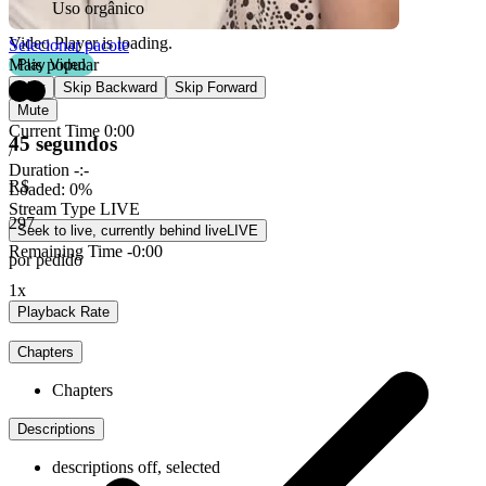
Uso orgânico
Video Player is loading.
Selecionar pacote
Mais popular
Play Video
Play
Skip Backward
Skip Forward
Mute
Current Time
0:00
45 segundos
/
Duration
-:-
R$
Loaded
:
0%
Stream Type
LIVE
297
Seek to live, currently behind live
LIVE
Remaining Time
-
0:00
por pedido
1x
Playback Rate
Chapters
Chapters
Descriptions
descriptions off
, selected