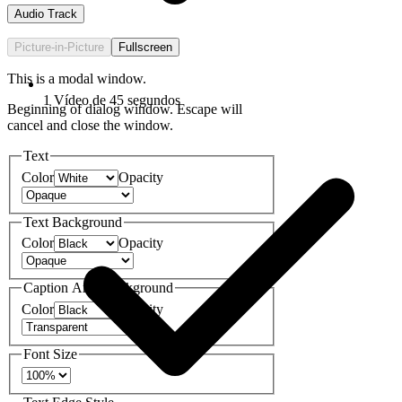
Audio Track
Picture-in-Picture
Fullscreen
This is a modal window.
1 Vídeo de 45 segundos
Beginning of dialog window. Escape will
cancel and close the window.
Text
Color
Opacity
Text Background
Color
Opacity
Caption Area Background
Color
Opacity
Font Size