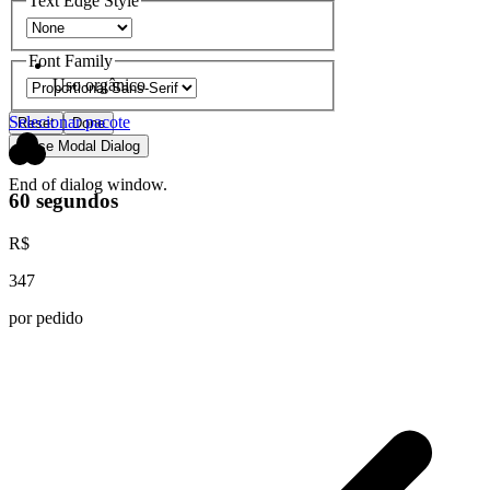
Text Edge Style
Font Family
Uso orgânico
Selecionar pacote
Reset
Done
Close Modal Dialog
End of dialog window.
60 segundos
R$
347
por pedido