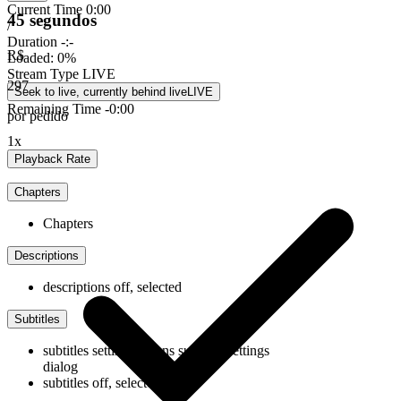
Current Time
0:00
45 segundos
/
Duration
-:-
R$
Loaded
:
0%
Stream Type
LIVE
297
Seek to live, currently behind live
LIVE
Remaining Time
-
0:00
por pedido
1x
Playback Rate
Chapters
Chapters
Descriptions
descriptions off
, selected
Subtitles
subtitles settings
, opens subtitles settings
dialog
subtitles off
, selected