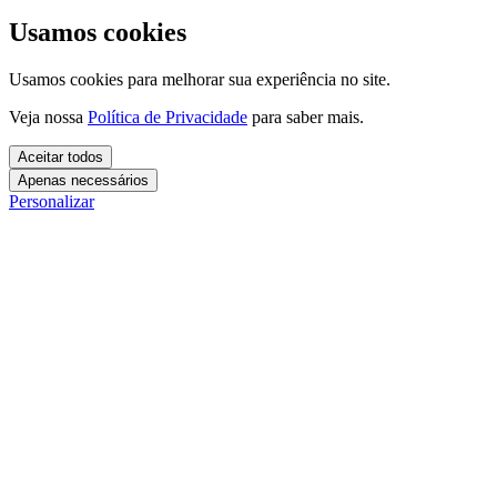
Usamos cookies
Usamos cookies para melhorar sua experiência no site.
Veja nossa
Política de Privacidade
para saber mais.
Aceitar todos
Apenas necessários
Personalizar
Cookies essenciais
Cookies necessários para o site funcionar. Não precisam do seu
consentimento.
Mais detalhes
creatify_cookie_consent
Cookies de análise
1 ano
Usamos esses cookies para entender como você usa o site e
Salva suas preferências de cookies.
melhorar a experiência.