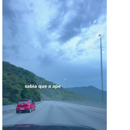
Pacotes UGC
Você recebe o arquivo para usar em qualquer canal.
30 segundos
R$
247
por pedido