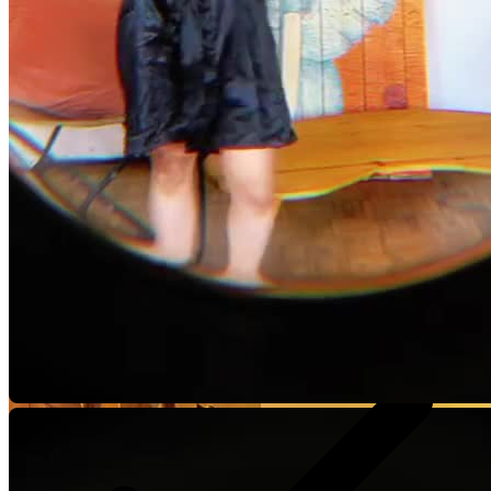
Video Player is loading.
1 Vídeo de 15 segundos
Play Video
Play
Skip Backward
Skip Forward
Mute
Current Time
0:00
/
Duration
-:-
Loaded
:
0%
Stream Type
LIVE
Seek to live, currently behind live
LIVE
Remaining Time
-
0:00