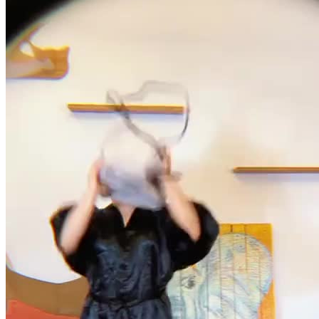
Pacotes UGC
Você recebe o arquivo para usar em qualquer canal.
15 segundos
R$
350
por pedido