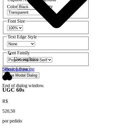
Color
Opacity
Font Size
Text Edge Style
Font Family
Uso orgânico
Selecionar pacote
Reset
Done
Close Modal Dialog
End of dialog window.
UGC 60s
R$
520,50
por pedido