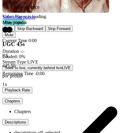
Uso orgânico
Video Player is loading.
Selecionar pacote
Mais popular
Play Video
Play
Skip Backward
Skip Forward
Mute
Current Time
0:00
UGC 45s
/
Duration
-:-
R$
Loaded
:
0%
Stream Type
LIVE
445,50
Seek to live, currently behind live
LIVE
Remaining Time
-
0:00
por pedido
1x
Playback Rate
Chapters
Chapters
Descriptions
descriptions off
, selected