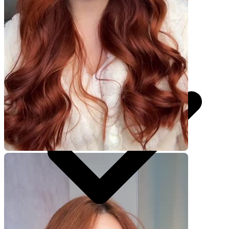
R$
370,50
por pedido