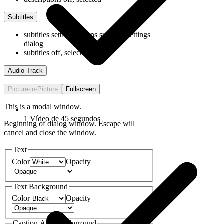
Subtitles
subtitles settings
, opens subtitles settings
dialog
subtitles off
, selected
Audio Track
Picture-in-Picture
Fullscreen
This is a modal window.
1 Vídeo de 45 segundos
Beginning of dialog window. Escape will
cancel and close the window.
Text
Color
Opacity
Text Background
Color
Opacity
Caption Area Background