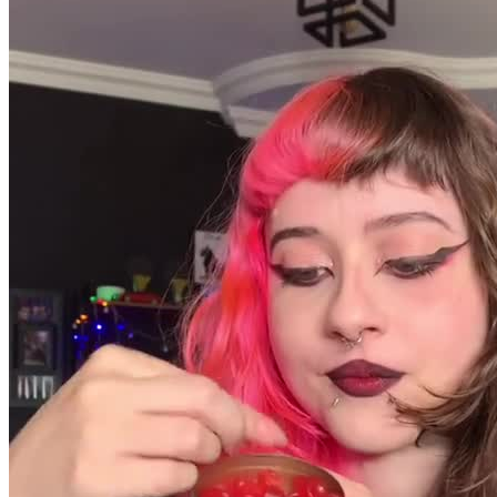
Pacotes UGC
Você recebe o arquivo para usar em qualquer canal.
30 segundos
R$
371
por pedido