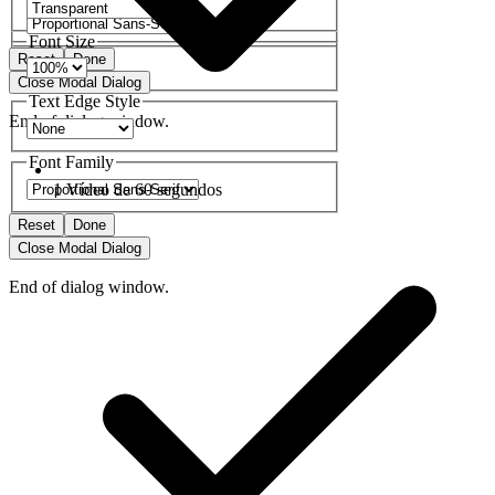
Font Size
Reset
Done
Close Modal Dialog
Text Edge Style
End of dialog window.
Font Family
1 Vídeo de 60 segundos
Reset
Done
Close Modal Dialog
End of dialog window.