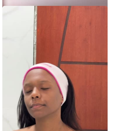
Pacotes UGC
Você recebe o arquivo para usar em qualquer canal.
30 segundos
R$
247
por pedido