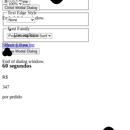
Reset
Done
Close Modal Dialog
Text Edge Style
End of dialog window.
Font Family
Uso orgânico
Selecionar pacote
Reset
Done
Close Modal Dialog
End of dialog window.
60 segundos
R$
347
por pedido