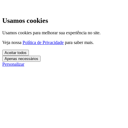
Usamos cookies
Usamos cookies para melhorar sua experiência no site.
Veja nossa
Política de Privacidade
para saber mais.
Aceitar todos
Apenas necessários
Personalizar
Cookies essenciais
Cookies necessários para o site funcionar. Não precisam do seu
consentimento.
Mais detalhes
creatify_cookie_consent
Cookies de análise
1 ano