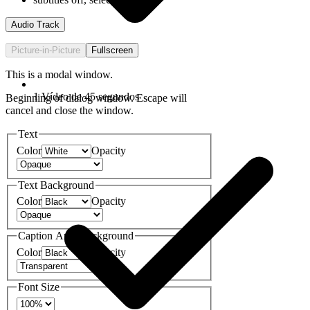
Audio Track
Picture-in-Picture
Fullscreen
This is a modal window.
1 Vídeo de 45 segundos
Beginning of dialog window. Escape will
cancel and close the window.
Text
Color
Opacity
Text Background
Color
Opacity
Caption Area Background
Color
Opacity
Font Size