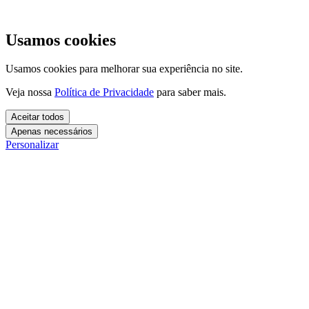
Usamos cookies
Usamos cookies para melhorar sua experiência no site.
Veja nossa
Política de Privacidade
para saber mais.
Aceitar todos
Apenas necessários
Personalizar
Cookies essenciais
Cookies necessários para o site funcionar. Não precisam do seu
consentimento.
Mais detalhes
creatify_cookie_consent
Cookies de análise
1 ano