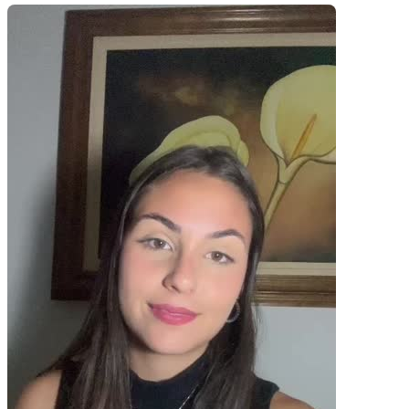
Pacotes UGC
Você recebe o arquivo para usar em qualquer canal.
30 segundos
R$
247
por pedido