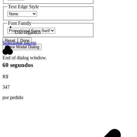
Text Edge Style
Font Family
Uso orgânico
Reset
Done
Selecionar pacote
Close Modal Dialog
End of dialog window.
60 segundos
R$
347
por pedido