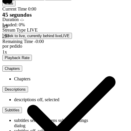
Mute
Current Time
0:00
45 segundos
/
Duration
-:-
Loaded
:
0%
R$
Stream Type
LIVE
297
Seek to live, currently behind live
LIVE
Remaining Time
-
0:00
por pedido
1x
Playback Rate
Chapters
Chapters
Descriptions
descriptions off
, selected
Subtitles
subtitles settings
, opens subtitles settings
dialog
subtitles off
, selected