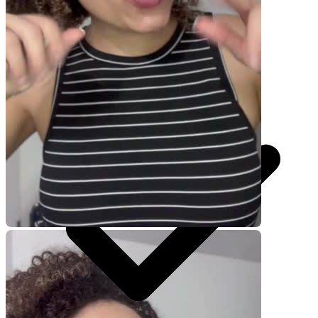
R$
247
por pedido