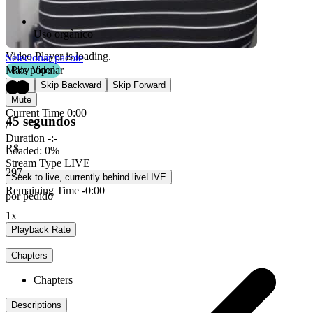
Uso orgânico
Video Player is loading.
Selecionar pacote
Mais popular
Play Video
Play
Skip Backward
Skip Forward
Mute
Current Time
0:00
45 segundos
/
Duration
-:-
R$
Loaded
:
0%
Stream Type
LIVE
297
Seek to live, currently behind live
LIVE
Remaining Time
-
0:00
por pedido
1x
Playback Rate
Chapters
Chapters
Descriptions