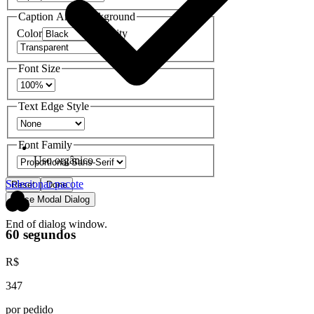
Caption Area Background
Color
Opacity
Font Size
Text Edge Style
Font Family
Uso orgânico
Selecionar pacote
Reset
Done
Close Modal Dialog
End of dialog window.
60 segundos
R$
347
por pedido