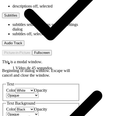
descriptions off
, selected
Subtitles
subtitles settings
, opens subtitles settings
dialog
subtitles off
, selected
Audio Track
Picture-in-Picture
Fullscreen
This is a modal window.
1 Vídeo de 45 segundos
Beginning of dialog window. Escape will
cancel and close the window.
Text
Color
Opacity
Text Background
Color
Opacity