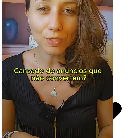
Você recebe o arquivo para usar em qualquer canal.
UGC 30s
R$
370,50
por pedido