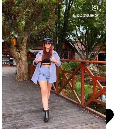
Pacotes UGC
Você recebe o arquivo para usar em qualquer canal.
30 segundos
R$
247
por pedido